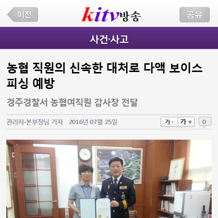
사건·사고
농협 직원의 신속한 대처로 다액 보이스
피싱 예방
경주경찰서 농협여직원 감사장 전달
가 +
관리자-본부장님 기자
2016년 07월 25일
0
가 -